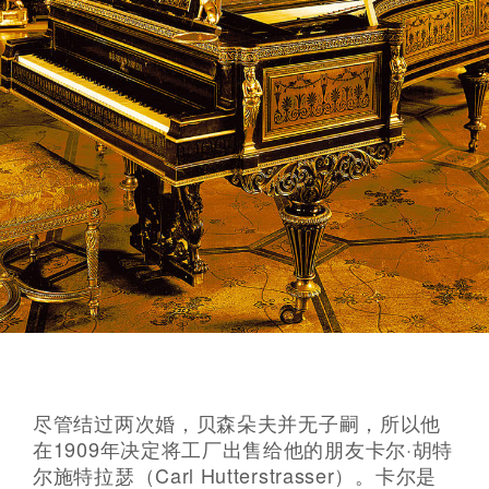
尽管结过两次婚，贝森朵夫并无子嗣，所以他
在1909年决定将工厂出售给他的朋友卡尔·胡特
尔施特拉瑟（Carl Hutterstrasser）。卡尔是