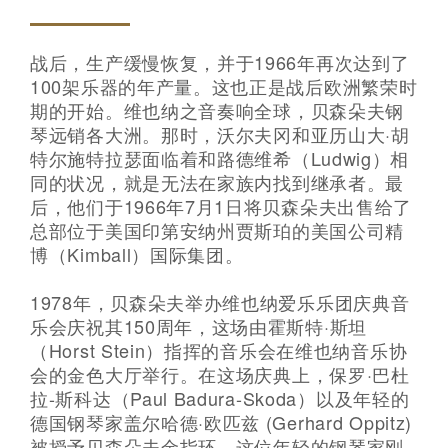
战后，生产缓慢恢复，并于1966年再次达到了
100架乐器的年产量。这也正是战后欧洲繁荣时
期的开始。维也纳之音奏响全球，贝森朵夫钢
琴远销各大洲。那时，沃尔夫冈和亚历山大·胡
特尔施特拉瑟面临着和路德维希（Ludwig）相
同的状况，就是无法在家族内找到继承者。最
后，他们于1966年7月1日将贝森朵夫出售给了
总部位于美国印第安纳州贾斯珀的美国公司精
博（Kimball）国际集团。
1978年，贝森朵夫举办维也纳爱乐乐团庆典音
乐会庆祝其150周年，这场由霍斯特·斯坦
（Horst Stein）指挥的音乐会在维也纳音乐协
会的金色大厅举行。在这场庆典上，保罗·巴杜
拉-斯科达（Paul Badura-Skoda）以及年轻的
德国钢琴家盖尔哈德·欧匹兹 (Gerhard Oppitz)
被授予贝森朵夫金指环，这位年轻的钢琴家刚