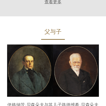
查看更多
父与子
伊格纳茨·贝森朵夫与其儿子路德维希·贝森朵夫