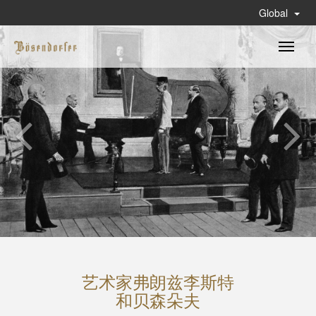
Global
Toggle
naviga
Flow Variable Dump
艺术家弗朗兹李斯特
和贝森朵夫
NULL