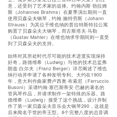
意，还受到了艺术家的追捧。约翰内斯·勃拉姆
斯（Johannes Brahms）在夏季演出期间一直
使用贝森朵夫钢琴，约翰·施特劳斯（Johann
Strauss）为其位于维也纳的普拉特斯特拉公寓
购置了贝森朵夫大钢琴，而古斯塔夫·马勒
（Gustav Mahler）在维也纳求学期间则一直受
到了贝森朵夫的支持。
始终对其所处时代尽可能的技术进度实现保持
好奇，路德维希（Ludwig）与他的技术总监弗
朗兹·白尔夫（Franz Berger）详尽阐述了维也
纳行动并申请了各种发明专利。大约在1900
年，意大利作曲家费卢西奥·布索尼（Ferruccio
Busoni）采谱约翰·塞巴斯蒂安·巴赫的著名的
管风琴作品，并请求制作一架特殊的乐器。路
德维希（Ludwig）接受了这个挑战，设计并制
作了第一家贝森朵夫音乐会大钢琴290，这就是
后来闻名于世的帝王型。8个完整八度的总音调