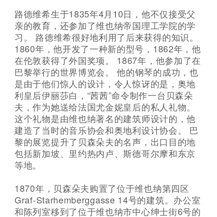
路德维希生于1835年4月10日，他不仅接受父
亲的教育，还参加了维也纳帝国理工学院的学
习。 路德维希很好地利用了后来获得的知识。
1860年，他开发了一种新的型号，1862年，他
在伦敦获得了外国奖项。 1867年，他参加了在
巴黎举行的世界博览会。 他的钢琴的成功，也
是由于他们惊人的设计，令人惊讶的是，奥地
利皇后伊丽莎白，“茜茜”命令制作一台贝森朵
夫，作为她送给法国尤金妮皇后的私人礼物。
这个礼物是由维也纳著名的建筑师设计的，他
建造了当时的音乐协会和奥地利设计协会。 巴
黎的展览提升了贝森朵夫的名声，出口目的地
包括新加坡、里约热内卢、斯德哥尔摩和东京
等地。
1870年，贝森朵夫购置了位于维也纳第四区
Graf-Starhemberggasse 14号的建筑。办公室
和陈列室移到了位于维也纳市中心绅士街6号的