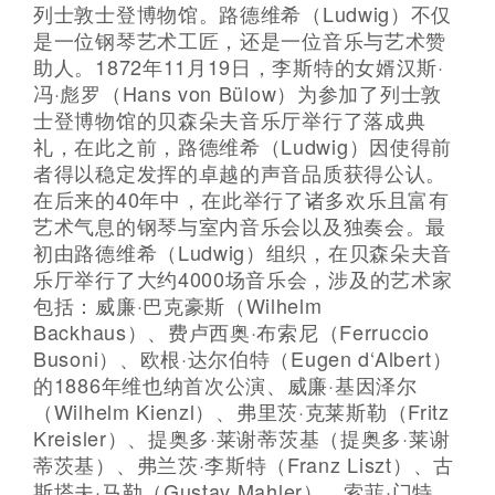
列士敦士登博物馆。路德维希（Ludwig）不仅
是一位钢琴艺术工匠，还是一位音乐与艺术赞
助人。1872年11月19日，李斯特的女婿汉斯·
冯·彪罗（Hans von Bülow）为参加了列士敦
士登博物馆的贝森朵夫音乐厅举行了落成典
礼，在此之前，路德维希（Ludwig）因使得前
者得以稳定发挥的卓越的声音品质获得公认。
在后来的40年中，在此举行了诸多欢乐且富有
艺术气息的钢琴与室内音乐会以及独奏会。最
初由路德维希（Ludwig）组织，在贝森朵夫音
乐厅举行了大约4000场音乐会，涉及的艺术家
包括：威廉·巴克豪斯（Wilhelm
Backhaus）、费卢西奥·布索尼（Ferruccio
Busoni）、欧根·达尔伯特（Eugen d‘Albert）
的1886年维也纳首次公演、威廉·基因泽尔
（Wilhelm Kienzl）、弗里茨·克莱斯勒（Fritz
Kreisler）、提奥多·莱谢蒂茨基（提奥多·莱谢
蒂茨基）、弗兰茨·李斯特（Franz Liszt）、古
斯塔夫·马勒（Gustav Mahler）、索菲·门特