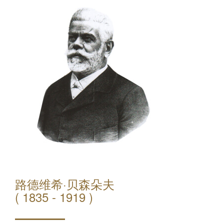
路德维希·贝森朵夫
( 1835 - 1919 )