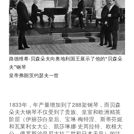
路德维希·贝森朵夫向奥地利国王展示了他的“贝森朵
夫”钢琴
皇帝弗朗茨约瑟夫一世
1833年，年产量增加到了288架钢琴，而贝森
朵夫大钢琴不仅受到了贵族、皇室和欧洲精英
阶层（伊丽莎白皇后、宝琳·梅特涅、斯蒂芬妮
和瓦莱利女大公、凱莎琳娜·史芮拉特、欧根大
公、俄罗斯沙皇尼古拉二世和日本天皇）的注