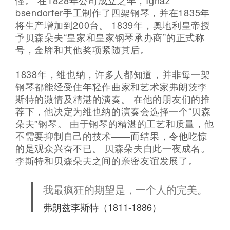
怪。 在1828年公司成立之年，Ignaz
bsendorfer手工制作了四架钢琴，并在1835年
将生产增加到200台。 1839年，奥地利皇帝授
予贝森朵夫“皇家和皇家钢琴承办商”的正式称
号，金牌和其他奖项紧随其后。
1838年，维也纳，许多人都知道，并非每一架
钢琴都能经受住年轻作曲家和艺术家弗朗茨李
斯特的激情及精湛的演奏。 在他的朋友们的推
荐下，他决定为维也纳的演奏会选择一个“贝森
朵夫”钢琴。 由于钢琴的精湛的工艺和质量，他
不需要抑制自己的技术——而结果，令他吃惊
的是观众兴奋不已。 贝森朵夫自此一夜成名。
李斯特和贝森朵夫之间的亲密友谊发展了。
我最疯狂的期望是，一个人的完美。
弗朗兹李斯特（1811-1886）