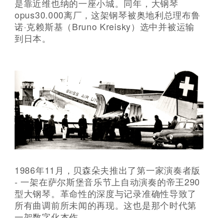
是靠近维也纳的一座小城。同年，大钢琴
opus30.000离厂，这架钢琴被奥地利总理布鲁
诺·克赖斯基（Bruno Kreisky）选中并被运输
到日本。
1986年11月，贝森朵夫推出了第一家演奏者版
- 一架在萨尔斯堡音乐节上自动演奏的帝王290
型大钢琴。革命性的深度与记录准确性导致了
所有曲调前所未闻的再现。这也是那个时代第
一架数字化杰作。