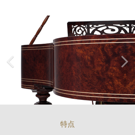
Variable Dump
特点
NULL