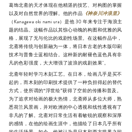
葛饰北斋的天才体现在他精湛的技艺、对构图的掌握
以及对自然世界的理解。他的作品
《神奈川冲浪里》
（Kanagawa oki nami ura）是他 30 年来专注于海浪主
题的结晶。这幅作品以其惊心动魄的构图和优雅的风
格，展现了无与伦比的戏剧性场景。在这幅作品中，
北斋将传统与创新融为一体，将日本古老的木版印刷
技术与普鲁士蓝相结合。这种新的耐褪色蓝色具有非
凡的色彩强度，大大增强了波浪的戏剧效果"。
北斋年轻时学习木刻工艺。在日本，绘画几乎是买不
起的，而木刻的印刷技术提供了一种负担得起的替代
方式，使所谓的“浮世绘”获得了空前的传播和普及。
为了追求对绘画的极大热情，北斋师从多位大师，熟
悉荷兰风景画，并对欧洲的中心透视和线性透视有了
非凡的了解。北斋对日常生活有着敏锐的观察和深厚
的感情，在他的绘画生涯中，他描绘了日本几乎所有
的生活场景。如今，他被认为是日本和西方世界之间