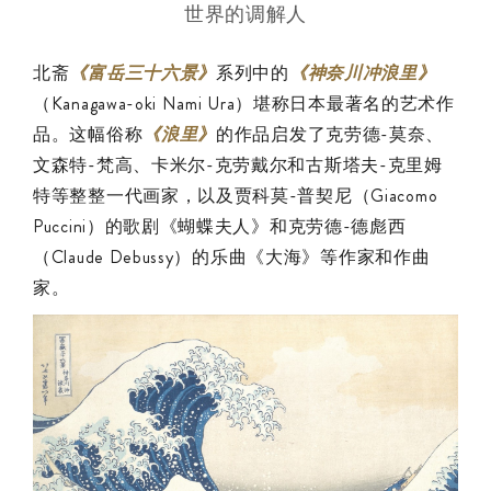
世界的调解人
北斋
《富岳三十六景》
系列中的
《神奈川冲浪里》
（Kanagawa-oki Nami Ura）堪称日本最著名的艺术作
品。这幅俗称
《浪里》
的作品启发了克劳德-莫奈、
文森特-梵高、卡米尔-克劳戴尔和古斯塔夫-克里姆
特等整整一代画家，以及贾科莫-普契尼（Giacomo
Puccini）的歌剧《蝴蝶夫人》和克劳德-德彪西
（Claude Debussy）的乐曲《大海》等作家和作曲
家。