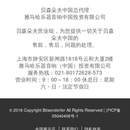
贝森朵夫中国总代理
雅马哈乐器音响中国投资有限公司
贝森朵夫营业组，为您提供一切关于贝森
朵夫中国的
售前，售后，问题的处理。
上海市静安区新闸路1818号云和大厦2楼
雅马哈乐器音响（中国）投资有限公司
服务热线：021-80172628-573
营业时间：9：00～18：00 休息日：星期
六・日・法定节假日
© 2018 Copyright Bösendorfer All Rights Reserved |
沪ICP备
05040406号-1
全国展示店
联系我们
隐私政策